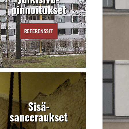
pinnoitukset
REFERENSSIT
Sisä-
saneeraukset