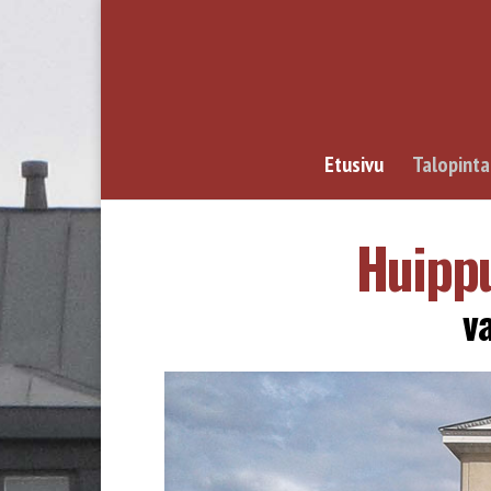
Etusivu
Talopinta
Huippu
va