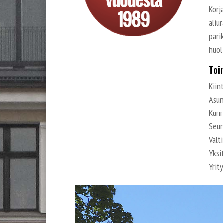
Korj
aliu
pari
huol
Toi
Kiin
Asun
Kun
Seur
Valt
Yksi
Yrit