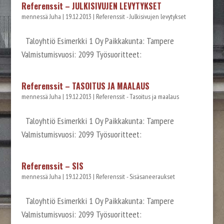
Referenssit – JULKISIVUJEN LEVYTYKSET
mennessä
Juha
|
19.12.2013
|
Referenssit - Julkisivujen levytykset
Taloyhtiö Esimerkki 1 Oy Paikkakunta: Tampere
Valmistumisvuosi: 2099 Työsuoritteet:
Referenssit – TASOITUS JA MAALAUS
mennessä
Juha
|
19.12.2013
|
Referenssit - Tasoitus ja maalaus
Taloyhtiö Esimerkki 1 Oy Paikkakunta: Tampere
Valmistumisvuosi: 2099 Työsuoritteet:
Referenssit – SIS
mennessä
Juha
|
19.12.2013
|
Referenssit - Sisäsaneeraukset
Taloyhtiö Esimerkki 1 Oy Paikkakunta: Tampere
Valmistumisvuosi: 2099 Työsuoritteet: