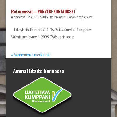
Referenssit – PARVEKEKORJAUKSET
mennessä
Juha
|
19.12.2013
|
Referenssit - Parvekekorjaukset
Taloyhtiö Esimerkki 1 Oy Paikkakunta: Tampere
Valmistumisvuosi: 2099 Työsuoritteet:
« Vanhemmat merkinnät
Ammattitaito kunnossa